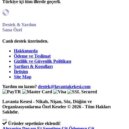
Türkiye içi tüm illerde geçerli.
Destek & Yardım
Sana Özel
Canlı destek üzerinden.
Hakkımızda
Ödeme ve Teslimat
Gizlilik ve Güvenlik Politikası
Şartları & Koşulları
İletişim
Site Map
Yardım mı lazım?
destek@lavantakekesi.com
Lavanta Kesesi - Nikah, Nişan, Söz, Düğün ve
Organizasyonlarına Özel Keseler © 2026 - Tüm Hakları
Saklıdır.
Ürünler sepetinize eklendi!
Alışverişe Devam Et
Sepetime Git
Ödemeye Git