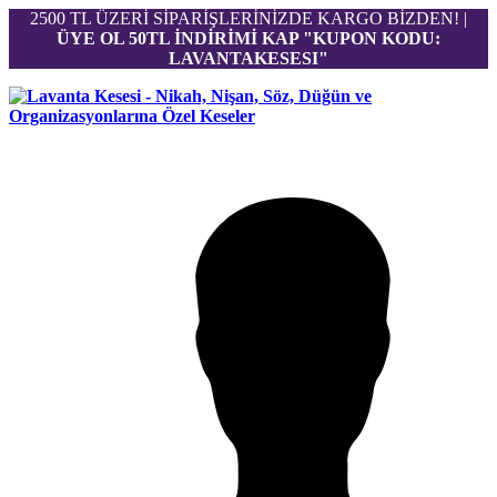
2500 TL ÜZERİ SİPARİŞLERİNİZDE KARGO BİZDEN! |
ÜYE OL 50TL İNDİRİMİ KAP "KUPON KODU:
LAVANTAKESESI"