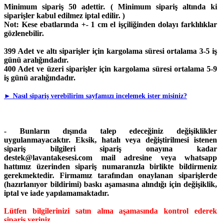
Minimum sipariş 50 adettir. ( Minimum sipariş altında ki
siparişler kabul edilmez iptal edilir. )
Not:
Kese ebatlarında +- 1 cm el işçiliğinden dolayı farklılıklar
gözlenebilir.
399 Adet ve altı siparişler için kargolama süresi ortalama 3-5 iş
günü aralığındadır.
400 Adet ve üzeri siparişler için kargolama süresi ortalama 5-9
iş günü aralığındadır.
►
Nasıl sipariş verebilirim sayfamızı incelemek ister misiniz?
- Bunların dışında talep edeceğiniz değişiklikler
uygulanmayacaktır. Eksik, hatalı veya değiştirilmesi istenen
sipariş bilgileri sipariş onayına kadar
destek@lavantakesesi.com mail adresine veya whatsapp
hattımız üzerinden sipariş numaranızla birlikte bildirmeniz
gerekmektedir. Firmamız tarafından onaylanan siparişlerde
(hazırlanıyor bildirimi) baskı aşamasına alındığı için değişiklik,
iptal ve iade yapılamamaktadır.
Lütfen bilgilerinizi satın alma aşamasında kontrol ederek
sipariş veriniz.