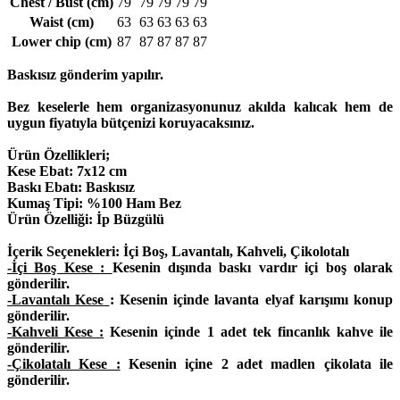
Chest / Bust (cm)
79
79
79
79
79
Waist (cm)
63
63
63
63
63
Lower chip (cm)
87
87
87
87
87
Baskısız gönderim yapılır.
Bez keselerle hem organizasyonunuz akılda kalıcak hem de
uygun fiyatıyla bütçenizi koruyacaksınız.
Ürün Özellikleri;
Kese Ebat: 7x12 cm
Baskı Ebatı: Baskısız
Kumaş Tipi: %100 Ham Bez
Ürün Özelliği: İp Büzgülü
İçerik Seçenekleri:
İçi Boş, Lavantalı, Kahveli, Çikolotalı
-İçi Boş Kese :
Kesenin dışında baskı vardır içi boş olarak
gönderilir.
-Lavantalı Kese
: Kesenin içinde lavanta elyaf karışımı konup
gönderilir.
-Kahveli Kese :
Kesenin içinde 1 adet tek fincanlık kahve ile
gönderilir.
-Çikolatalı Kese :
Kesenin içine 2 adet madlen çikolata ile
gönderilir.