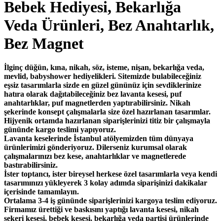
Bebek Hediyesi, Bekarlığa
Veda Ürünleri, Bez Anahtarlık,
Bez Magnet
İlginç düğün, kına, nikah, söz, isteme, nişan, bekarlığa veda,
mevlid, babyshower hediyelikleri. Sitemizde bulabileceğiniz
eşsiz tasarımlarla sizde en güzel gününüz için sevdiklerinize
hatıra olarak dağıtabileceğiniz bez lavanta kesesi, puf
anahtarlıklar, puf magnetlerden yaptırabilirsiniz. Nikah
şekerinde konsept çalışmalarla size özel hazırlanan tasarımlar.
Hijyenik ortamda hazırlanan siparişlerinizi titiz bir çalışmayla
gününde kargo teslimi yapıyoruz.
Lavanta keselerinde İstanbul atölyemizden tüm dünyaya
ürünlerimizi gönderiyoruz. Dilerseniz kurumsal olarak
çalışmalarınızı bez kese, anahtarlıklar ve magnetlerede
bastırabilirsiniz.
İster toptancı, ister bireysel herkese özel tasarımlarla veya kendi
tasarımınızı yükleyerek 3 kolay adımda siparişinizi dakikalar
içerisinde tamamlayın.
Ortalama 3-4 iş gününde siparişlerinizi kargoya teslim ediyoruz.
Firmamız ürettiği ve baskısını yaptığı lavanta kesesi, nikah
şekeri kesesi, bebek kesesi, bekarlığa veda partisi ürünlerinde