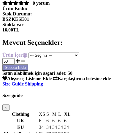
0 yorum
Ürün Kodu:
Stok Durumu:
BSZKESE01
Stokta var
16,00TL
Mevcut Seçenekler:
Ürün İçeriği
Satın alabilmek için asgari adet: 50
Alışveriş Listeme Ekle
Karşılaştırma listesine ekle
Size Guide
Shipping
Size guide
×
Clothing
XS
S
M
L
XL
UK
6
6
6
6
6
EU
34
34
34
34
34