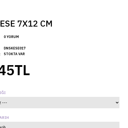
ESE 7X12 CM
0 YORUM
DNSKESE017
:
STOKTA VAR
45TL
IĞI
ARIH