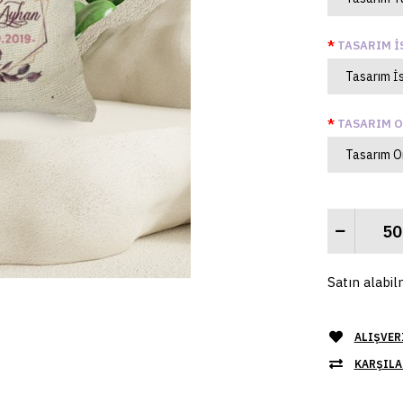
TASARIM İ
TASARIM O
Satın alabil
ALIŞVER
KARŞILA