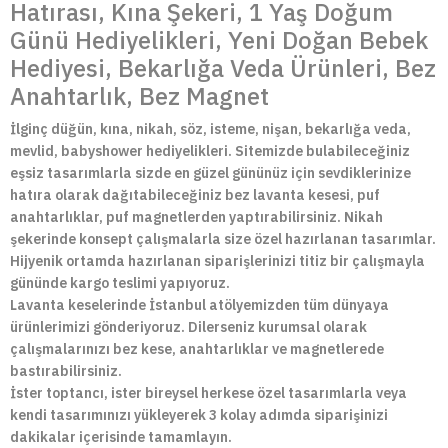
18,45TL
Hatırası, Kına Şekeri, 1 Yaş Doğum
Günü Hediyelikleri, Yeni Doğan Bebek
SEPETE EKLE
Hediyesi, Bekarlığa Veda Ürünleri, Bez
Anahtarlık, Bez Magnet
ADD TO COMPARE
ADD TO WISHLIST
İlginç düğün, kına, nikah, söz, isteme, nişan, bekarlığa veda,
mevlid, babyshower hediyelikleri. Sitemizde bulabileceğiniz
eşsiz tasarımlarla sizde en güzel gününüz için sevdiklerinize
EBEZCANTA
hatıra olarak dağıtabileceğiniz bez lavanta kesesi, puf
Bez Kese 7x12 cm
anahtarlıklar, puf magnetlerden yaptırabilirsiniz. Nikah
şekerinde konsept çalışmalarla size özel hazırlanan tasarımlar.
18,45TL
Hijyenik ortamda hazırlanan siparişlerinizi titiz bir çalışmayla
gününde kargo teslimi yapıyoruz.
SEPETE EKLE
Lavanta keselerinde İstanbul atölyemizden tüm dünyaya
ürünlerimizi gönderiyoruz. Dilerseniz kurumsal olarak
çalışmalarınızı bez kese, anahtarlıklar ve magnetlerede
ADD TO COMPARE
bastırabilirsiniz.
ADD TO WISHLIST
İster toptancı, ister bireysel herkese özel tasarımlarla veya
kendi tasarımınızı yükleyerek 3 kolay adımda siparişinizi
EBEZCANTA
dakikalar içerisinde tamamlayın.