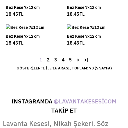
Bez Kese 7x12 cm
SEPETE EKLE
Bez Kese 7x12 cm
SEPETE EKLE
ADD TO COMPARE
18,45TL
18,45TL
ADD TO WISHLIST
EBEZCANTA
Bez Kese 7x12 cm
SEPETE EKLE
Bez Kese 7x12 cm
SEPETE EKLE
Bez Kese 7x12 cm
18,45TL
18,45TL
18,45TL
1
2
3
4
5
>
>|
GÖSTERILEN: 1 ILE 16 ARASI, TOPLAM: 70 (5 SAYFA)
SEPETE EKLE
ADD TO COMPARE
ADD TO WISHLIST
INSTAGRAMDA
@LAVANTAKESESICOM
EBEZCANTA
TAKİP ET
Bez Kese 7x12 cm
Lavanta Kesesi, Nikah Şekeri, Söz