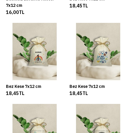
7x12 cm
18,45TL
16,00TL
EBEZCANTA
Bez Kese 7x12 cm
18,45TL
SEPETE EKLE
ADD TO COMPARE
ADD TO WISHLIST
Bez Kese 7x12 cm
SEPETE EKLE
Bez Kese 7x12 cm
SEPETE EKLE
EBEZCANTA
18,45TL
18,45TL
Bez Kese 7x12 cm
18,45TL
SEPETE EKLE