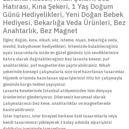
Hatırası, Kına Şekeri, 1 Yaş Doğum
ADD TO COMPARE
Günü Hediyelikleri, Yeni Doğan Bebek
ADD TO WISHLIST
Hediyesi, Bekarlığa Veda Ürünleri, Bez
Anahtarlık, Bez Magnet
EBEZCANTA
Bez Kese 7x12 cm
İlginç düğün, kına, nikah, söz, isteme, nişan, bekarlığa veda,
mevlid, babyshower hediyelikleri. Sitemizde bulabileceğiniz
eşsiz tasarımlarla sizde en güzel gününüz için sevdiklerinize
18,45TL
hatıra olarak dağıtabileceğiniz bez lavanta kesesi, puf
anahtarlıklar, puf magnetlerden yaptırabilirsiniz. Nikah
SEPETE EKLE
şekerinde konsept çalışmalarla size özel hazırlanan tasarımlar.
Hijyenik ortamda hazırlanan siparişlerinizi titiz bir çalışmayla
ADD TO COMPARE
gününde kargo teslimi yapıyoruz.
ADD TO WISHLIST
Lavanta keselerinde İstanbul atölyemizden tüm dünyaya
ürünlerimizi gönderiyoruz. Dilerseniz kurumsal olarak
çalışmalarınızı bez kese, anahtarlıklar ve magnetlerede
EBEZCANTA
bastırabilirsiniz.
Bez Kese 7x12 cm
İster toptancı, ister bireysel herkese özel tasarımlarla veya
kendi tasarımınızı yükleyerek 3 kolay adımda siparişinizi
18,45TL
dakikalar içerisinde tamamlayın.