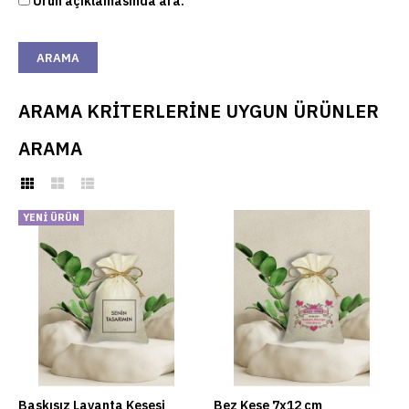
Ürün açıklamasında ara.
ARAMA KRITERLERINE UYGUN ÜRÜNLER
ARAMA
YENI ÜRÜN
YENI ÜRÜN
Baskısız Lavanta Kesesi
7x12 cm
16,00TL
SEPETE EKLE
ADD TO COMPARE
Baskısız Lavanta Kesesi
SEPETE EKLE
Bez Kese 7x12 cm
SEPETE EKLE
ADD TO WISHLIST