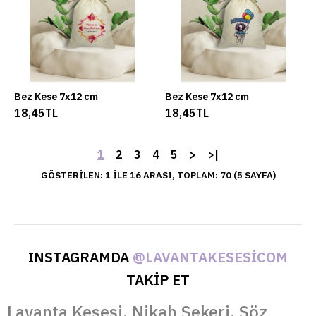
EBEZCANTA
Bez Kese 7x12 cm
18,45TL
Bez Kese 7x12 cm
SEPETE EKLE
Bez Kese 7x12 cm
SEPETE EKLE
18,45TL
18,45TL
SEPETE EKLE
1
2
3
4
5
>
>|
ADD TO COMPARE
ADD TO WISHLIST
GÖSTERILEN: 1 ILE 16 ARASI, TOPLAM: 70 (5 SAYFA)
EBEZCANTA
Bez Kese 7x12 cm
INSTAGRAMDA
@LAVANTAKESESICOM
18,45TL
TAKİP ET
SEPETE EKLE
Lavanta Kesesi, Nikah Şekeri, Söz