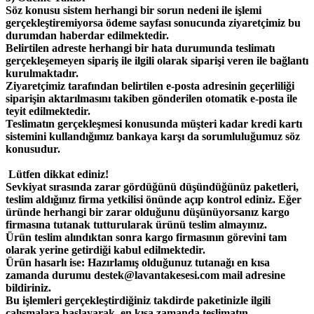
Söz konusu sistem herhangi bir sorun nedeni ile işlemi
gerçekleştiremiyorsa ödeme sayfası sonucunda ziyaretçimiz bu
durumdan haberdar edilmektedir.
Belirtilen adreste herhangi bir hata durumunda teslimatı
gerçekleşemeyen sipariş ile ilgili olarak siparişi veren ile bağlantı
kurulmaktadır.
Ziyaretçimiz tarafından belirtilen e-posta adresinin geçerliliği
siparişin aktarılmasını takiben gönderilen otomatik e-posta ile
teyit edilmektedir.
Teslimatın gerçekleşmesi konusunda müşteri kadar kredi kartı
sistemini kullandığımız bankaya karşı da sorumluluğumuz söz
konusudur.
Lütfen dikkat ediniz!
Sevkiyat sırasında zarar gördüğünü düşündüğünüz paketleri,
teslim aldığınız firma yetkilisi önünde açıp kontrol ediniz. Eğer
üründe herhangi bir zarar olduğunu düşünüyorsanız kargo
firmasına tutanak tutturularak ürünü teslim almayınız.
Ürün teslim alındıktan sonra kargo firmasının görevini tam
olarak yerine getirdiği kabul edilmektedir.
Ürün hasarlı ise: Hazırlamış olduğunuz tutanağı en kısa
zamanda durumu destek@lavantakesesi.com mail adresine
bildiriniz.
Bu işlemleri gerçekleştirdiğiniz takdirde paketinizle ilgili
çalışmalara başlayarak, en kısa zamanda teslimatın