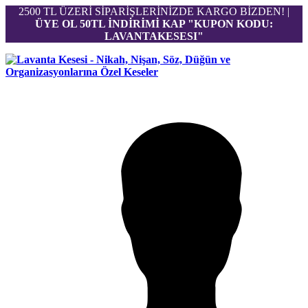
2500 TL ÜZERİ SİPARİŞLERİNİZDE KARGO BİZDEN! |
ÜYE OL 50TL İNDİRİMİ KAP "KUPON KODU:
LAVANTAKESESI"