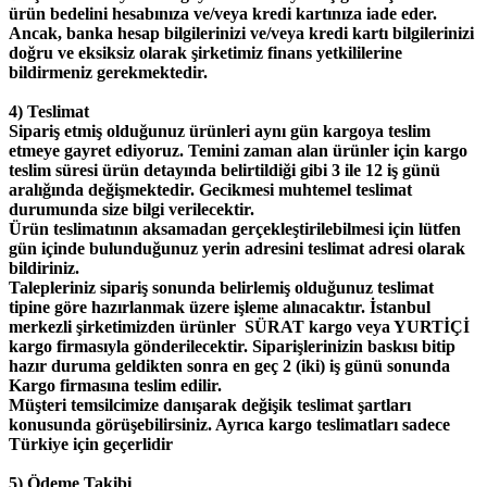
ürün bedelini hesabınıza ve/veya kredi kartınıza iade eder.
Ancak, banka hesap bilgilerinizi ve/veya kredi kartı bilgilerinizi
doğru ve eksiksiz olarak şirketimiz finans yetkililerine
bildirmeniz gerekmektedir.
4) Teslimat
Sipariş etmiş olduğunuz ürünleri aynı gün kargoya teslim
etmeye gayret ediyoruz. Temini zaman alan ürünler için kargo
teslim süresi ürün detayında belirtildiği gibi 3 ile 12 iş günü
aralığında değişmektedir. Gecikmesi muhtemel teslimat
durumunda size bilgi verilecektir.
Ürün teslimatının aksamadan gerçekleştirilebilmesi için lütfen
gün içinde bulunduğunuz yerin adresini teslimat adresi olarak
bildiriniz.
Talepleriniz sipariş sonunda belirlemiş olduğunuz teslimat
tipine göre hazırlanmak üzere işleme alınacaktır. İstanbul
merkezli şirketimizden ürünler SÜRAT kargo veya YURTİÇİ
kargo firmasıyla gönderilecektir. Siparişlerinizin baskısı bitip
hazır duruma geldikten sonra en geç 2 (iki) iş günü sonunda
Kargo firmasına teslim edilir.
Müşteri temsilcimize danışarak değişik teslimat şartları
konusunda görüşebilirsiniz. Ayrıca kargo teslimatları sadece
Türkiye için geçerlidir
5) Ödeme Takibi