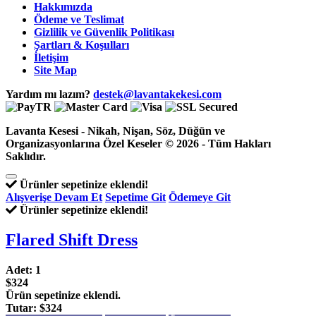
Hakkımızda
Ödeme ve Teslimat
Gizlilik ve Güvenlik Politikası
Şartları & Koşulları
İletişim
Site Map
Yardım mı lazım?
destek@lavantakekesi.com
Lavanta Kesesi - Nikah, Nişan, Söz, Düğün ve
Organizasyonlarına Özel Keseler © 2026 - Tüm Hakları
Saklıdır.
Ürünler sepetinize eklendi!
Alışverişe Devam Et
Sepetime Git
Ödemeye Git
Ürünler sepetinize eklendi!
Flared Shift Dress
Adet:
1
$324
Ürün sepetinize eklendi.
Tutar:
$324