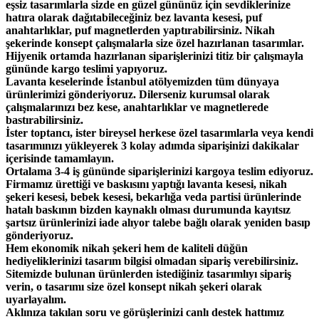
eşsiz tasarımlarla sizde en güzel gününüz için sevdiklerinize
hatıra olarak dağıtabileceğiniz bez lavanta kesesi, puf
anahtarlıklar, puf magnetlerden yaptırabilirsiniz. Nikah
şekerinde konsept çalışmalarla size özel hazırlanan tasarımlar.
Hijyenik ortamda hazırlanan siparişlerinizi titiz bir çalışmayla
gününde kargo teslimi yapıyoruz.
Lavanta keselerinde İstanbul atölyemizden tüm dünyaya
ürünlerimizi gönderiyoruz. Dilerseniz kurumsal olarak
çalışmalarınızı bez kese, anahtarlıklar ve magnetlerede
bastırabilirsiniz.
İster toptancı, ister bireysel herkese özel tasarımlarla veya kendi
tasarımınızı yükleyerek 3 kolay adımda siparişinizi dakikalar
içerisinde tamamlayın.
Ortalama 3-4 iş gününde siparişlerinizi kargoya teslim ediyoruz.
Firmamız ürettiği ve baskısını yaptığı lavanta kesesi, nikah
şekeri kesesi, bebek kesesi, bekarlığa veda partisi ürünlerinde
hatalı baskının bizden kaynaklı olması durumunda kayıtsız
şartsız ürünlerinizi iade alıyor talebe bağlı olarak yeniden basıp
gönderiyoruz.
Hem ekonomik nikah şekeri hem de kaliteli düğün
hediyeliklerinizi tasarım bilgisi olmadan sipariş verebilirsiniz.
Sitemizde bulunan ürünlerden istediğiniz tasarımlıyı sipariş
verin, o tasarımı size özel konsept nikah şekeri olarak
uyarlayalım.
Aklınıza takılan soru ve görüşlerinizi canlı destek hattımız