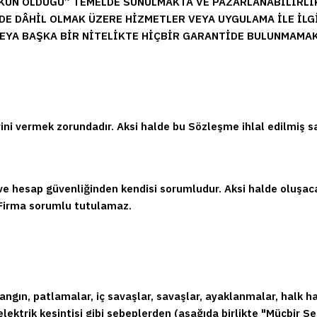
KÜN OLDUĞU” TEMELDE SUNULMAKTA VE PAZARLANABİLİRLİK,
E DÂHİL OLMAK ÜZERE HİZMETLER VEYA UYGULAMA İLE İLG
 VEYA BAŞKA BİR NİTELİKTE HİÇBİR GARANTİDE BULUNMAMA
erini vermek zorundadır. Aksi halde bu Sözleşme ihlal edilmiş s
e ve hesap güvenliğinden kendisi sorumludur. Aksi halde oluşaca
 Firma sorumlu tutulamaz.
ngın, patlamalar, iç savaşlar, savaşlar, ayaklanmalar, halk hare
, elektrik kesintisi gibi sebeplerden (aşağıda birlikte "Mücbir 