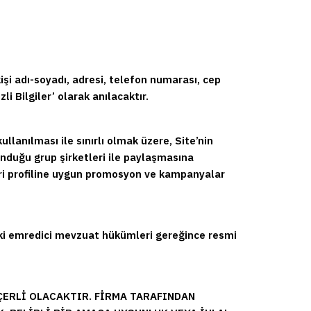
; kişi adı-soyadı, adresi, telefon numarası, cep
i Bilgiler’ olarak anılacaktır.
lanılması ile sınırlı olmak üzere, Site’nin
lunduğu grup şirketleri ile paylaşmasına
teri profiline uygun promosyon ve kampanyalar
teki emredici mevzuat hükümleri gereğince resmi
ÇERLİ OLACAKTIR. FİRMA TARAFINDAN