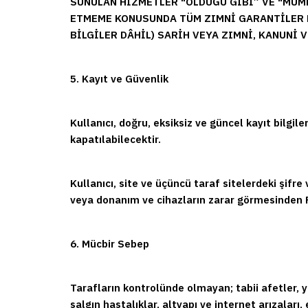
SUNULAN HİZMETLER "OLDUĞU GİBİ” VE "MÜM
ETMEME KONUSUNDA TÜM ZIMNİ GARANTİLER D
BİLGİLER DÂHİL) SARİH VEYA ZIMNİ, KANUNİ
5. Kayıt ve Güvenlik
Kullanıcı, doğru, eksiksiz ve güncel kayıt bilgil
kapatılabilecektir.
Kullanıcı, site ve üçüncü taraf sitelerdeki şifr
veya donanım ve cihazların zarar görmesinden
6. Mücbir Sebep
Tarafların kontrolünde olmayan; tabii afetler, ya
salgın hastalıklar, altyapı ve internet arızaları