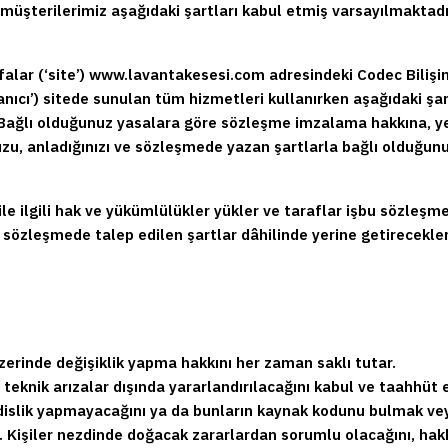
n müşterilerimiz aşağıdaki şartları kabul etmiş varsayılmaktadı
yfalar (‘site’) www.lavantakesesi.com adresindeki Codec Bili
ullanıcı’) sitede sunulan tüm hizmetleri kullanırken aşağıdaki 
ğlı olduğunuz yasalara göre sözleşme imzalama hakkına, yetk
, anladığınızı ve sözleşmede yazan şartlarla bağlı olduğunuz
e ilgili hak ve yükümlülükler yükler ve taraflar işbu sözleşme
 sözleşmede talep edilen şartlar dâhilinde yerine getirecekler
üzerinde değişiklik yapma hakkını her zaman saklı tutar.
eknik arızalar dışında yararlandırılacağını kabul ve taahhüt 
ndislik yapmayacağını ya da bunların kaynak kodunu bulmak ve
 Kişiler nezdinde doğacak zararlardan sorumlu olacağını, hakk