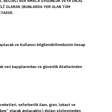
 BELİRLİ BİR AMACA UYGUNLUK VEYA İHLAL
İLİ OLARAK (BUNLARDA YER ALAN TÜM
KTADIR.
ayılacak ve Kullanıcı bilgilendirilmeksizin hesap
k veri kayıplarından ve güvenlik ihlallerinden
ketleri, seferberlik ilanı, grev, lokavt ve
Sebep” olarak anılacaktır.) dolayı sözleşmeden