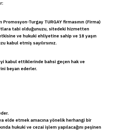
r:
şim Promosyon-Turgay TURGAY firmasının (Firma)
şartlara tabi olduğunuzu, sitedeki hizmetten
isine ve hukuki ehliyetine sahip ve 18 yaşın
u kabul etmiş sayılırsınız.
yi kabul ettiklerinde bahsi geçen hak ve
ini beyan ederler.
eder.
ya elde etmek amacına yönelik herhangi bir
ında hukuki ve cezai işlem yapılacağını peşinen