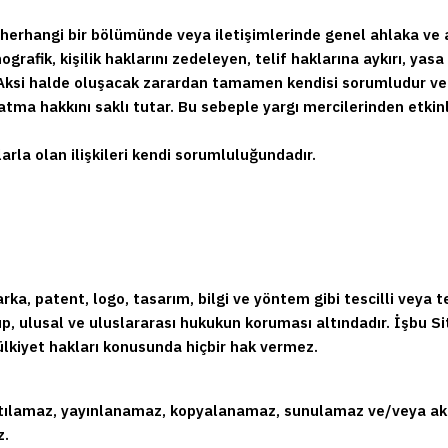
in herhangi bir bölümünde veya iletişimlerinde genel ahlaka ve ad
rafik, kişilik haklarını zedeleyen, telif haklarına aykırı, yasa 
ksi halde oluşacak zarardan tamamen kendisi sorumludur ve bu
latma hakkını saklı tutar. Bu sebeple yargı mercilerinden etkinlik
larla olan ilişkileri kendi sorumluluğundadır.
ka, patent, logo, tasarım, bilgi ve yöntem gibi tescilli veya te
olup, ulusal ve uluslararası hukukun koruması altındadır. İşbu S
ülkiyet hakları konusunda hiçbir hak vermez.
oğaltılamaz, yayınlanamaz, kopyalanamaz, sunulamaz ve/veya akt
z.