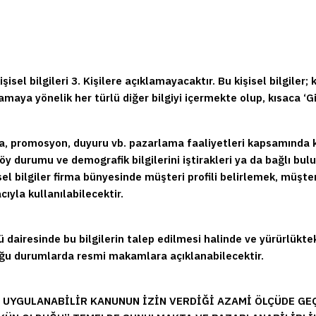
kişisel bilgileri 3. Kişilere açıklamayacaktır. Bu kişisel bilgiler
maya yönelik her türlü diğer bilgiyi içermekte olup, kısaca ‘Gizl
a, promosyon, duyuru vb. pazarlama faaliyetleri kapsamında kul
föy durumu ve demografik bilgilerini iştirakleri ya da bağlı bu
sel bilgiler firma bünyesinde müşteri profili belirlemek, müş
yla kullanılabilecektir.
lü dairesinde bu bilgilerin talep edilmesi halinde ve yürürlük
ğu durumlarda resmi makamlara açıklanabilecektir.
İ UYGULANABİLİR KANUNUN İZİN VERDİĞİ AZAMİ ÖLÇÜDE GE