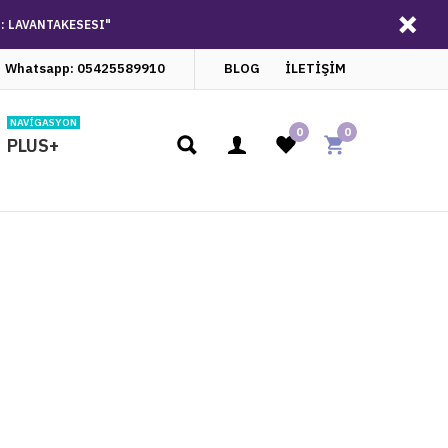
U: LAVANTAKESESI"
Whatsapp: 05425589910
BLOG
İLETİŞİM
NAVIGASYON
0
0
PLUS+