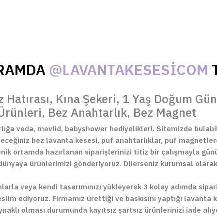
GRAMDA
@LAVANTAKESESICOM
T
z Hatırası, Kına Şekeri, 1 Yaş Doğum Gün
Ürünleri, Bez Anahtarlık, Bez Magnet
arlığa veda, mevlid, babyshower hediyelikleri. Sitemizde bulabi
leceğiniz bez lavanta kesesi, puf anahtarlıklar, puf magnetler
enik ortamda hazırlanan siparişlerinizi titiz bir çalışmayla gü
nyaya ürünlerimizi gönderiyoruz. Dilerseniz kurumsal olarak ç
mlarla veya kendi tasarımınızı yükleyerek 3 kolay adımda sipar
slim ediyoruz. Firmamız ürettiği ve baskısını yaptığı lavanta k
ynaklı olması durumunda kayıtsız şartsız ürünlerinizi iade alı