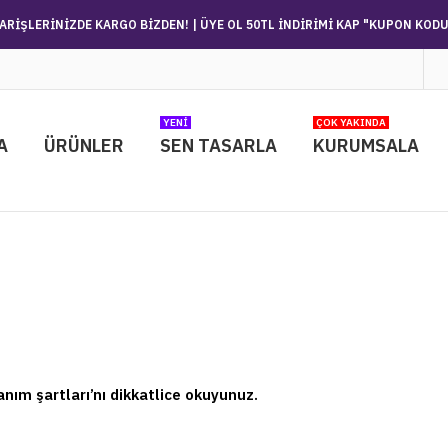
PARİŞLERİNİZDE KARGO BİZDEN! |
ÜYE OL 50TL İNDİRİMİ KAP "KUPON KOD
YENI
ÇOK YAKINDA
A
ÜRÜNLER
SEN TASARLA
KURUMSALA
anım şartları’nı dikkatlice okuyunuz.