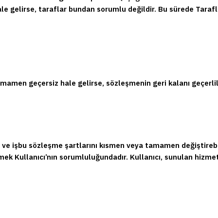
le gelirse, taraflar bundan sorumlu değildir. Bu sürede Taraf
amamen geçersiz hale gelirse, sözleşmenin geri kalanı geçerli
 ve işbu sözleşme şartlarını kısmen veya tamamen değiştirebili
p etmek Kullanıcı’nın sorumluluğundadır. Kullanıcı, sunulan h