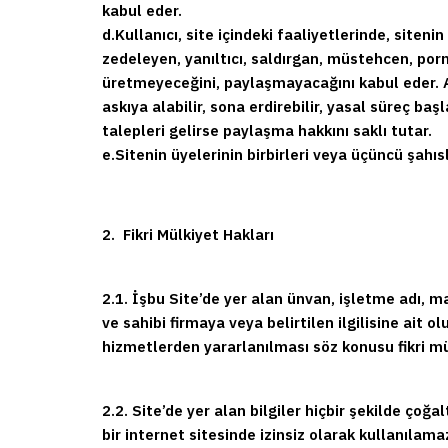
kabul eder.
d.
Kullanıcı, site içindeki faaliyetlerinde, siten
zedeleyen, yanıltıcı, saldırgan, müstehcen, pornog
üretmeyeceğini, paylaşmayacağını kabul eder. A
askıya alabilir, sona erdirebilir, yasal süreç baş
talepleri gelirse paylaşma hakkını saklı tutar.
e.
Sitenin üyelerinin birbirleri veya üçüncü şahıs
2. Fikri Mülkiyet Hakları
2.1. İşbu Site’de yer alan ünvan, işletme adı, mar
ve sahibi firmaya veya belirtilen ilgilisine ait 
hizmetlerden yararlanılması söz konusu fikri m
2.2. Site’de yer alan bilgiler hiçbir şekilde ç
bir internet sitesinde izinsiz olarak kullanılama