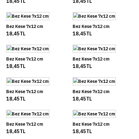
18,45TL
18,45TL
18,45TL
SEPETE EKLE
Bez Kese 7x12 cm
SEPETE EKLE
Bez Kese 7x12 cm
SEPETE EKLE
18,45TL
18,45TL
ADD TO COMPARE
ADD TO WISHLIST
Bez Kese 7x12 cm
SEPETE EKLE
Bez Kese 7x12 cm
SEPETE EKLE
EBEZCANTA
18,45TL
18,45TL
Bez Kese 7x12 cm
18,45TL
Bez Kese 7x12 cm
SEPETE EKLE
Bez Kese 7x12 cm
SEPETE EKLE
18,45TL
18,45TL
SEPETE EKLE
ADD TO COMPARE
Bez Kese 7x12 cm
SEPETE EKLE
Bez Kese 7x12 cm
SEPETE EKLE
ADD TO WISHLIST
18,45TL
18,45TL