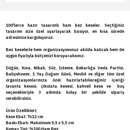
100'lerce hazır tasarımlı ham bez keseler. Seçtiğiniz
tasarımı size özel uyarlayarak basıyor, en kısa sürede
adresinize kargoluyoruz.
Bez keselerle hem organizasyonunuz akılda kalıcak hem de
uygun fiyatıyla bütçenizi koruyacaksınız.
Düğün, Kına, Nikah, Söz, İsteme, Bekarlığa Veda Partisi,
Babyshower, 1 Yaş Doğum Günü, Mevlid ve diğer tüm özel
organizasyonlarınıza özel hazırlatabileceğiniz içeriği
lavanta kesesi, çikolata kesesi, kahveli kese ve boş
seçenekleriyle 3 adımda kolay bir şekilde sipariş
verebilirsiniz.
Ürün Özellikleri;
Kese Ebat: 7x12 cm
Baskı Ebatı: Maksimum 5,5 x 5,5 cm
Kumaş Tipi: %100 Ham Bez