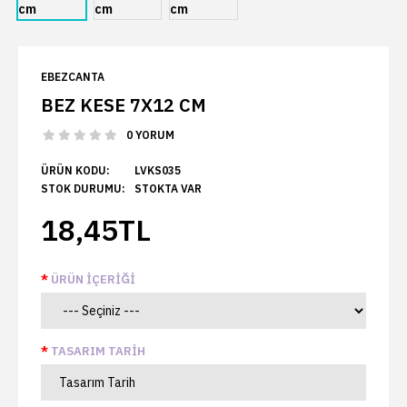
EBEZCANTA
BEZ KESE 7X12 CM
0 YORUM
ÜRÜN KODU:
LVKS035
STOK DURUMU:
STOKTA VAR
18,45TL
ÜRÜN İÇERIĞI
TASARIM TARIH