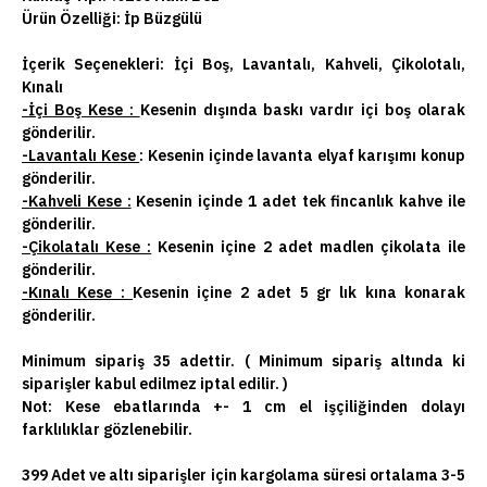
Ürün Özelliği: İp Büzgülü
İçerik Seçenekleri:
İçi Boş, Lavantalı, Kahveli, Çikolotalı,
Kınalı
-İçi Boş Kese :
Kesenin dışında baskı vardır içi boş olarak
gönderilir.
-Lavantalı Kese
: Kesenin içinde lavanta elyaf karışımı konup
gönderilir.
-Kahveli Kese :
Kesenin içinde 1 adet tek fincanlık kahve ile
gönderilir.
-Çikolatalı Kese :
Kesenin içine 2 adet madlen çikolata ile
gönderilir.
-Kınalı Kese :
Kesenin içine 2 adet 5 gr lık kına konarak
gönderilir.
Minimum sipariş 35 adettir. ( Minimum sipariş altında ki
siparişler kabul edilmez iptal edilir. )
Not:
Kese ebatlarında +- 1 cm el işçiliğinden dolayı
farklılıklar gözlenebilir.
399 Adet ve altı siparişler için kargolama süresi ortalama 3-5