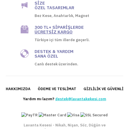
SIZE
ÖZEL TASARIMLAR
Bez Kese, Anahtarlık, Magnet
300 TL+ SIPARIŞLERDE
ÜCRETSIZ KARGO
Türkiye içi tüm illerde geçerli.
DESTEK & YARDIM
SANA ÖZEL
Canlı destek üzerinden.
HAKKIMIZDA
ÖDEME VE TESLIMAT
GIZLILIK VE GÜVENLIK 
Yardım mı lazım?
destek@lavantakekesi.com
Lavanta Kesesi - Nikah, Nişan, Söz, Düğün ve