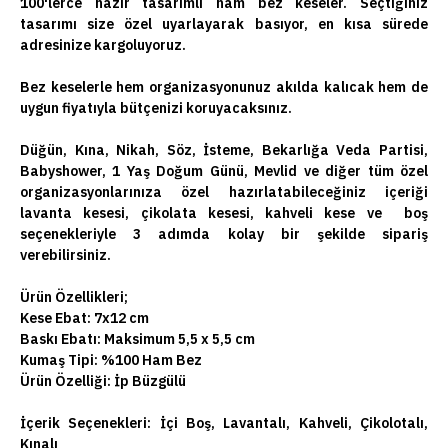
100'lerce hazır tasarımlı ham bez keseler. Seçtiğiniz
tasarımı size özel uyarlayarak basıyor, en kısa sürede
adresinize kargoluyoruz.
Bez keselerle hem organizasyonunuz akılda kalıcak hem de
uygun fiyatıyla bütçenizi koruyacaksınız.
Düğün, Kına, Nikah, Söz, İsteme, Bekarlığa Veda Partisi,
Babyshower, 1 Yaş Doğum Günü, Mevlid ve diğer tüm özel
organizasyonlarınıza özel hazırlatabileceğiniz içeriği
lavanta kesesi, çikolata kesesi, kahveli kese ve boş
seçenekleriyle 3 adımda kolay bir şekilde sipariş
verebilirsiniz.
Ürün Özellikleri;
Kese Ebat: 7x12 cm
Baskı Ebatı: Maksimum 5,5 x 5,5 cm
Kumaş Tipi: %100 Ham Bez
Ürün Özelliği: İp Büzgülü
İçerik Seçenekleri:
İçi Boş, Lavantalı, Kahveli, Çikolotalı,
Kınalı