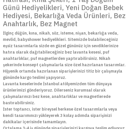
Günü Hediyelikleri, Yeni Doğan Bebek
Hediyesi, Bekarlığa Veda Ürünleri, Bez
Anahtarlık, Bez Magnet
İlginç düğün, kına, nikah, söz, isteme, nişan, bekarlığa veda,
mevlid, babyshower hediyelikleri. Sitemizde bulabileceğiniz
eşsiz tasarımlarla sizde en güzel gününüz için sevdiklerinize
hatıra olarak dağıtabileceğiniz bez lavanta kesesi, puf
anahtarlıklar, puf magnetlerden yaptırabilirsiniz. Nikah
şekerinde konsept çalışmalarla size özel hazırlanan tasarımlar.
Hijyenik ortamda hazırlanan siparişlerinizi titiz bir çalışmayla
gününde kargo teslimi yapıyoruz.
Lavanta keselerinde İstanbul atölyemizden tüm dünyaya
ürünlerimizi gönderiyoruz. Dilerseniz kurumsal olarak
çalışmalarınızı bez kese, anahtarlıklar ve magnetlerede
bastırabilirsiniz.
İster toptancı, ister bireysel herkese özel tasarımlarla veya
kendi tasarımınızı yükleyerek 3 kolay adımda siparişinizi
dakikalar içerisinde tamamlayın.
Ortalama 3-4 iş gününde siparişlerinizi kargoya teslim ediyoruz.