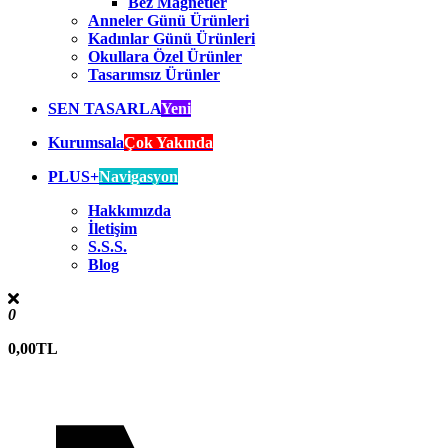
Bez Magnetler
Anneler Günü Ürünleri
Kadınlar Günü Ürünleri
Okullara Özel Ürünler
Tasarımsız Ürünler
SEN TASARLA
Yeni
Kurumsala
Çok Yakında
PLUS+
Navigasyon
Hakkımızda
İletişim
S.S.S.
Blog
0
0,00TL