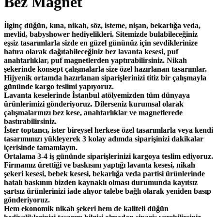
Bez Magnet
İlginç düğün, kına, nikah, söz, isteme, nişan, bekarlığa veda,
mevlid, babyshower hediyelikleri. Sitemizde bulabileceğiniz
eşsiz tasarımlarla sizde en güzel gününüz için sevdiklerinize
hatıra olarak dağıtabileceğiniz bez lavanta kesesi, puf
anahtarlıklar, puf magnetlerden yaptırabilirsiniz. Nikah
şekerinde konsept çalışmalarla size özel hazırlanan tasarımlar.
Hijyenik ortamda hazırlanan siparişlerinizi titiz bir çalışmayla
gününde kargo teslimi yapıyoruz.
Lavanta keselerinde İstanbul atölyemizden tüm dünyaya
ürünlerimizi gönderiyoruz. Dilerseniz kurumsal olarak
çalışmalarınızı bez kese, anahtarlıklar ve magnetlerede
bastırabilirsiniz.
İster toptancı, ister bireysel herkese özel tasarımlarla veya kendi
tasarımınızı yükleyerek 3 kolay adımda siparişinizi dakikalar
içerisinde tamamlayın.
Ortalama 3-4 iş gününde siparişlerinizi kargoya teslim ediyoruz.
Firmamız ürettiği ve baskısını yaptığı lavanta kesesi, nikah
şekeri kesesi, bebek kesesi, bekarlığa veda partisi ürünlerinde
hatalı baskının bizden kaynaklı olması durumunda kayıtsız
şartsız ürünlerinizi iade alıyor talebe bağlı olarak yeniden basıp
gönderiyoruz.
Hem ekonomik nikah şekeri hem de kaliteli düğün