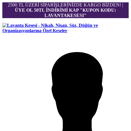
2500 TL ÜZERİ SİPARİŞLERİNİZDE KARGO BİZDEN! |
ÜYE OL 50TL İNDİRİMİ KAP "KUPON KODU:
LAVANTAKESESI"