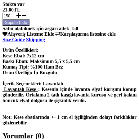
Stokta var
21,00TL
Satın alabilmek için asgari adet: 150
Alışveriş Listeme Ekle
Karşılaştırma listesine ekle
Size Guide
Shipping
Ürün Özellikleri;
Kese Ebat: 7x12 cm
Baskı Ebatı: Maksimum 5,5 x 5,5 cm
Kumaş Tipi: %100 Ham Bez
Ürün Özelliği: İp Büzgülü
İçerik Seçenekleri:
Lavantalı
-Lavantalı Kese
: Kesenin içinde lavanta elyaf karışımı konup
gönderilir. Ortalama 2 tatlı kaşığı lavanta kurusu ve geri kalanı
boncuk elyaf dolgusu ile şişkinlik verilir.
Not:
Kese ebatlarında +- 1 cm el işçiliğinden dolayı farklılıklar
gözlenebilir.
Yorumlar (0)