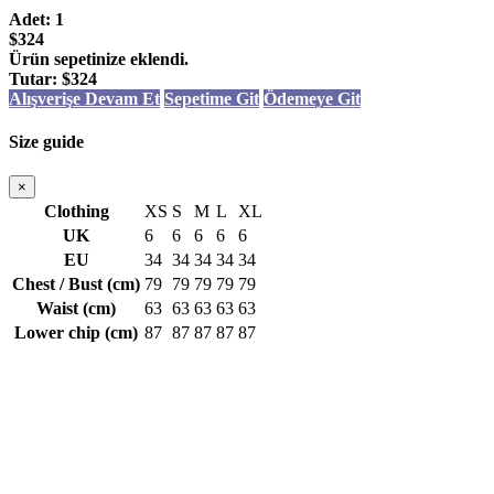
Adet:
1
$324
Ürün sepetinize eklendi.
Tutar:
$324
Alışverişe Devam Et
Sepetime Git
Ödemeye Git
Size guide
×
Clothing
XS
S
M
L
XL
UK
6
6
6
6
6
EU
34
34
34
34
34
Chest / Bust (cm)
79
79
79
79
79
Waist (cm)
63
63
63
63
63
Lower chip (cm)
87
87
87
87
87