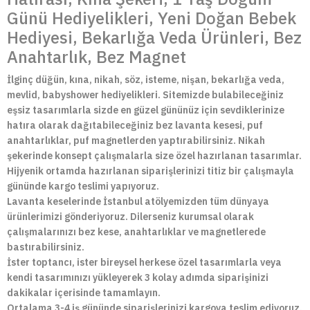
Günü Hediyelikleri, Yeni Doğan Bebek
Hediyesi, Bekarlığa Veda Ürünleri, Bez
Anahtarlık, Bez Magnet
İlginç düğün, kına, nikah, söz, isteme, nişan, bekarlığa veda,
mevlid, babyshower hediyelikleri. Sitemizde bulabileceğiniz
eşsiz tasarımlarla sizde en güzel gününüz için sevdiklerinize
hatıra olarak dağıtabileceğiniz bez lavanta kesesi, puf
anahtarlıklar, puf magnetlerden yaptırabilirsiniz. Nikah
şekerinde konsept çalışmalarla size özel hazırlanan tasarımlar.
Hijyenik ortamda hazırlanan siparişlerinizi titiz bir çalışmayla
gününde kargo teslimi yapıyoruz.
Lavanta keselerinde İstanbul atölyemizden tüm dünyaya
ürünlerimizi gönderiyoruz. Dilerseniz kurumsal olarak
çalışmalarınızı bez kese, anahtarlıklar ve magnetlerede
bastırabilirsiniz.
İster toptancı, ister bireysel herkese özel tasarımlarla veya
kendi tasarımınızı yükleyerek 3 kolay adımda siparişinizi
dakikalar içerisinde tamamlayın.
Ortalama 3-4 iş gününde siparişlerinizi kargoya teslim ediyoruz.