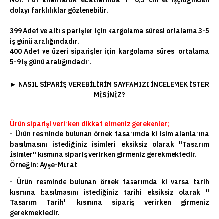
Not:
Puf anahtarlık ebatlarında +- 0,5 cm el işçiliğinden
dolayı farklılıklar gözlenebilir.
399 Adet ve altı siparişler için kargolama süresi ortalama 3-5
iş günü aralığındadır.
400 Adet ve üzeri siparişler için kargolama süresi ortalama
5-9 iş günü aralığındadır.
►
NASIL SIPARIŞ VEREBILIRIM SAYFAMIZI INCELEMEK ISTER
MISINIZ?
Ürün siparişi verirken dikkat etmeniz gerekenler;
- Ürün resminde bulunan örnek tasarımda ki isim alanlarına
basılmasını istediğiniz isimleri eksiksiz olarak "Tasarım
İsimler" kısmına sipariş verirken girmeniz gerekmektedir.
Örneğin: Ayşe-Murat
- Ürün resminde bulunan örnek tasarımda ki varsa tarih
kısmına basılmasını istediğiniz tarihi eksiksiz olarak "
Tasarım Tarih" kısmına sipariş verirken girmeniz
gerekmektedir.