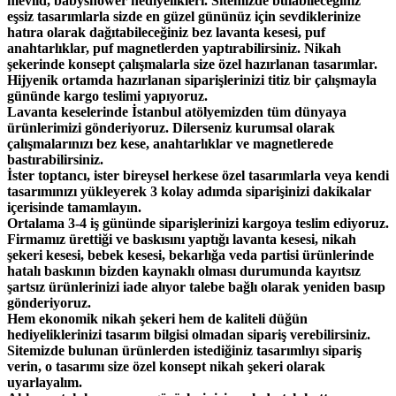
mevlid, babyshower hediyelikleri. Sitemizde bulabileceğiniz
eşsiz tasarımlarla sizde en güzel gününüz için sevdiklerinize
hatıra olarak dağıtabileceğiniz bez lavanta kesesi, puf
anahtarlıklar, puf magnetlerden yaptırabilirsiniz. Nikah
şekerinde konsept çalışmalarla size özel hazırlanan tasarımlar.
Hijyenik ortamda hazırlanan siparişlerinizi titiz bir çalışmayla
gününde kargo teslimi yapıyoruz.
Lavanta keselerinde İstanbul atölyemizden tüm dünyaya
ürünlerimizi gönderiyoruz. Dilerseniz kurumsal olarak
çalışmalarınızı bez kese, anahtarlıklar ve magnetlerede
bastırabilirsiniz.
İster toptancı, ister bireysel herkese özel tasarımlarla veya kendi
tasarımınızı yükleyerek 3 kolay adımda siparişinizi dakikalar
içerisinde tamamlayın.
Ortalama 3-4 iş gününde siparişlerinizi kargoya teslim ediyoruz.
Firmamız ürettiği ve baskısını yaptığı lavanta kesesi, nikah
şekeri kesesi, bebek kesesi, bekarlığa veda partisi ürünlerinde
hatalı baskının bizden kaynaklı olması durumunda kayıtsız
şartsız ürünlerinizi iade alıyor talebe bağlı olarak yeniden basıp
gönderiyoruz.
Hem ekonomik nikah şekeri hem de kaliteli düğün
hediyeliklerinizi tasarım bilgisi olmadan sipariş verebilirsiniz.
Sitemizde bulunan ürünlerden istediğiniz tasarımlıyı sipariş
verin, o tasarımı size özel konsept nikah şekeri olarak
uyarlayalım.