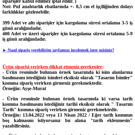
siparişler kabul edilmez iptal edilir. )
Not:
Puf anahtarlık ebatlarında +- 0,5 cm el işçiliğinden dolayı
farklılıklar gözlenebilir.
399 Adet ve altı siparişler için kargolama süresi ortalama 3-5 iş
günü aralığındadır.
400 Adet ve üzeri siparişler için kargolama süresi ortalama 5-9
iş günü aralığındadır.
►
Nasıl sipariş verebilirim sayfamızı incelemek ister misiniz?
Ürün siparişi verirken dikkat etmeniz gerekenler;
- Ürün resminde bulunan örnek tasarımda ki isim alanlarına
basılmasını istediğiniz isimleri eksiksiz olarak "Tasarım İsimler"
kısmına sipariş verirken girmeniz gerekmektedir.
Örneğin: Ayşe-Murat
- Ürün resminde bulunan örnek tasarımda ki varsa tarih
kısmına basılmasını istediğiniz tarihi eksiksiz olarak " Tasarım
Tarih" kısmına sipariş verirken girmeniz gerekmektedir.
Örneğin: 13.04.2022 veya 13 Nisan 2022 / Eğer tarih kısmının
boş kalmasını istiyorsanız bu alana "tarih eklenmesin"
yazabilirsiniz.