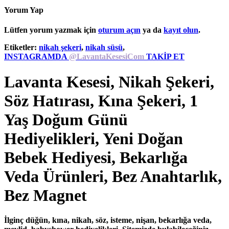
Yorum Yap
Lütfen yorum yazmak için
oturum açın
ya da
kayıt olun
.
Etiketler:
nikah şekeri
,
nikah süsü
,
INSTAGRAMDA
@LavantaKesesiCom
TAKİP ET
Lavanta Kesesi, Nikah Şekeri,
Söz Hatırası, Kına Şekeri, 1
Yaş Doğum Günü
Hediyelikleri, Yeni Doğan
Bebek Hediyesi, Bekarlığa
Veda Ürünleri, Bez Anahtarlık,
Bez Magnet
İlginç düğün, kına, nikah, söz, isteme, nişan, bekarlığa veda,