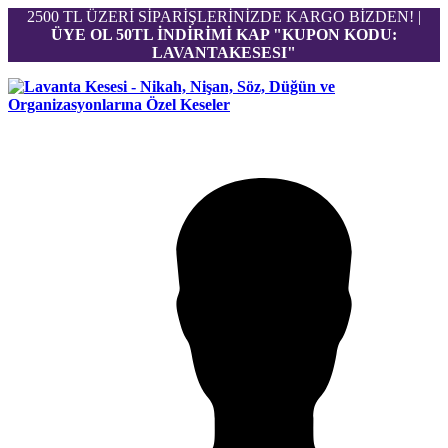
2500 TL ÜZERİ SİPARİŞLERİNİZDE KARGO BİZDEN! |
ÜYE OL 50TL İNDİRİMİ KAP "KUPON KODU:
LAVANTAKESESI"