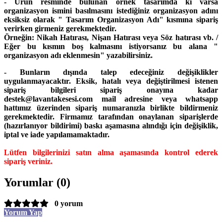
- Ürün resminde bulunan örnek tasarımda ki varsa
organizasyon ismini basılmasını istediğiniz organizasyon adını
eksiksiz olarak " Tasarım Organizasyon Adı" kısmına sipariş
verirken girmeniz gerekmektedir.
Örneğin: Nikah Hatırası, Nişan Hatırası veya Söz hatırası vb. /
Eğer bu kısmın boş kalmasını istiyorsanız bu alana "
organizasyon adı eklenmesin" yazabilirsiniz.
- Bunların dışında talep edeceğiniz değişiklikler
uygulanmayacaktır. Eksik, hatalı veya değiştirilmesi istenen
sipariş bilgileri sipariş onayına kadar
destek@lavantakesesi.com mail adresine veya whatsapp
hattımız üzerinden sipariş numaranızla birlikte bildirmeniz
gerekmektedir. Firmamız tarafından onaylanan siparişlerde
(hazırlanıyor bildirimi) baskı aşamasına alındığı için değişiklik,
iptal ve iade yapılamamaktadır.
Lütfen bilgilerinizi satın alma aşamasında kontrol ederek
sipariş veriniz.
Yorumlar (0)
0 yorum
Yorum Yap