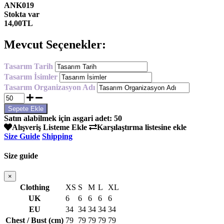
ANK019
Stokta var
14,00TL
Mevcut Seçenekler:
Tasarım Tarih
Tasarım İsimler
Tasarım Organizasyon Adı
Satın alabilmek için asgari adet: 50
Alışveriş Listeme Ekle
Karşılaştırma listesine ekle
Size Guide
Shipping
Size guide
×
Clothing
XS
S
M
L
XL
UK
6
6
6
6
6
EU
34
34
34
34
34
Chest / Bust (cm)
79
79
79
79
79