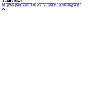
Tutar:
$324
Alışverişe Devam Et
Sepetime Git
Ödemeye Git