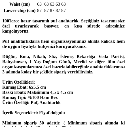
Waist (cm)
63
63
63
63
63
Lower chip (cm)
87
87
87
87
87
100'lerce hazır tasarımlı puf anahtarlık. Seçtiğiniz tasarımı size
özel uyarlayarak basıyor, en kısa sürede adresinize
kargoluyoruz.
Puf anahtarlıklarla hem organizasyonunuz akılda kalıcak hem
de uygun fiyatıyla bütçenizi koruyacaksınız.
Düğün, Kına, Nikah, Söz, İsteme, Bekarlığa Veda Partisi,
Babyshower, 1 Yaş Doğum Günü, Mevlid ve diğer tüm özel
organizasyonlarınıza özel hazırlatabileceğiniz anahtarlıklarımızı
3 adımda kolay bir şekilde sipariş verebilirsiniz.
Ürün Özellikleri;
Kumaş Ebat: 6x5,5 cm
Baskı Ebatı: Maksimum 4,5 x 4,5 cm
Kumaş Tipi: %100 Ham Bez
Ürün Özelliği: Puf, Anahtarlık
İçerik Seçenekleri:
Elyaf dolgulu
Minimum sipariş 50 adettir. ( Minimum sipariş altında ki