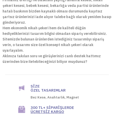
Firmamız ürettiği ve baskısını yaptığı lavanta kesesi, nikah
şekeri kesesi, bebek kesesi, bekarlığa veda partisi ürünlerinde
hatalı baskının bizden kaynaklı olması durumunda kayıtsız
şartsız ürünlerinizi iade alıyor talebe bağlı olarak yeniden basıp
gönderiyoruz.
Hem ekonomik nikah şekeri hem de kaliteli düğün
hediyeliklerinizi tasarım bilgisi olmadan sipariş verebilirsiniz.
Sitemizde bulunan ürünlerden istediğiniz tasarımlıyı sipariş
verin, o tasarımı size özel konsept nikah şekeri olarak
uyarlayalım.
Aklınıza takılan soru ve görüşlerinizi canlı destek hattımız
üzerinden bize iletebileceğinizi biliyor muydunuz?
SIZE
ÖZEL TASARIMLAR
Bez Kese, Anahtarlık, Magnet
300 TL+ SIPARIŞLERDE
ÜCRETSIZ KARGO