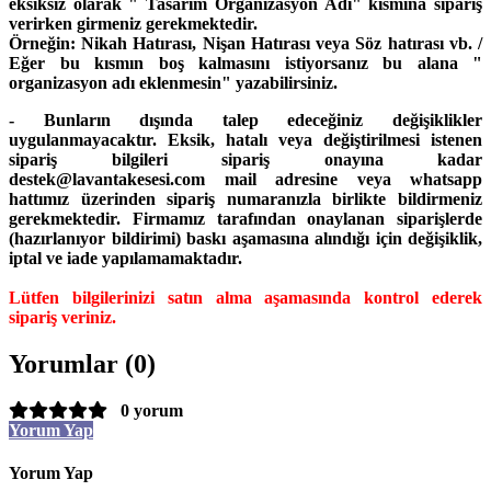
eksiksiz olarak " Tasarım Organizasyon Adı" kısmına sipariş
verirken girmeniz gerekmektedir.
Örneğin: Nikah Hatırası, Nişan Hatırası veya Söz hatırası vb. /
Eğer bu kısmın boş kalmasını istiyorsanız bu alana "
organizasyon adı eklenmesin" yazabilirsiniz.
- Bunların dışında talep edeceğiniz değişiklikler
uygulanmayacaktır. Eksik, hatalı veya değiştirilmesi istenen
sipariş bilgileri sipariş onayına kadar
destek@lavantakesesi.com mail adresine veya whatsapp
hattımız üzerinden sipariş numaranızla birlikte bildirmeniz
gerekmektedir. Firmamız tarafından onaylanan siparişlerde
(hazırlanıyor bildirimi) baskı aşamasına alındığı için değişiklik,
iptal ve iade yapılamamaktadır.
Lütfen bilgilerinizi satın alma aşamasında kontrol ederek
sipariş veriniz.
Yorumlar (0)
0 yorum
Yorum Yap
Yorum Yap