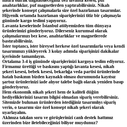
hatıra olarak dağıtabileceğiniz bez lavanta kesesi, puf
anahtarlıklar, puf magnetlerden yaptırabilirsiniz. Nikah
şekerinde konsept çalışmalarla size özel hazırlanan tasarımlar.
Hijyenik ortamda hazırlanan siparişlerinizi titiz bir çalışmayla
gününde kargo teslimi yapıyoruz.
Lavanta keselerinde İstanbul atölyemizden tüm dünyaya
ürünlerimizi gönderiyoruz. Dilerseniz kurumsal olarak
çalışmalarınızı bez kese, anahtarlıklar ve magnetlerede
bastırabilirsiniz.
İster toptancı, ister bireysel herkese özel tasarımlarla veya kendi
tasarımınızı yükleyerek 3 kolay adımda siparişinizi dakikalar
içerisinde tamamlayın.
Ortalama 3-4 iş gününde siparişlerinizi kargoya teslim ediyoruz.
Firmamız ürettiği ve baskısını yaptığı lavanta kesesi, nikah
şekeri kesesi, bebek kesesi, bekarlığa veda partisi ürünlerinde
hatalı baskının bizden kaynaklı olması durumunda kayıtsız
şartsız ürünlerinizi iade alıyor talebe bağlı olarak yeniden basıp
gönderiyoruz.
Hem ekonomik nikah şekeri hem de kaliteli düğün
hediyeliklerinizi tasarım bilgisi olmadan sipariş verebilirsiniz.
Sitemizde bulunan ürünlerden istediğiniz tasarımlıyı sipariş
verin, o tasarımı size özel konsept nikah şekeri olarak
uyarlayalım.
Aklınıza takılan soru ve görüşlerinizi canlı destek hattımız
üzerinden bize iletebileceğinizi biliyor muydunuz?