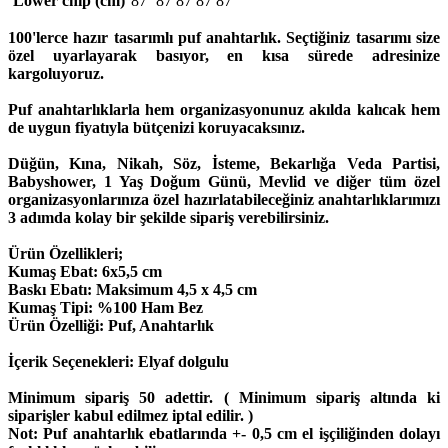
Lower chip (cm)
87
87
87
87
87
100'lerce hazır tasarımlı puf anahtarlık. Seçtiğiniz tasarımı size
özel uyarlayarak basıyor, en kısa sürede adresinize
kargoluyoruz.
Puf anahtarlıklarla hem organizasyonunuz akılda kalıcak hem
de uygun fiyatıyla bütçenizi koruyacaksınız.
Düğün, Kına, Nikah, Söz, İsteme, Bekarlığa Veda Partisi,
Babyshower, 1 Yaş Doğum Günü, Mevlid ve diğer tüm özel
organizasyonlarınıza özel hazırlatabileceğiniz anahtarlıklarımızı
3 adımda kolay bir şekilde sipariş verebilirsiniz.
Ürün Özellikleri;
Kumaş Ebat: 6x5,5 cm
Baskı Ebatı: Maksimum 4,5 x 4,5 cm
Kumaş Tipi: %100 Ham Bez
Ürün Özelliği: Puf, Anahtarlık
İçerik Seçenekleri:
Elyaf dolgulu
Minimum sipariş 50 adettir. ( Minimum sipariş altında ki
siparişler kabul edilmez iptal edilir. )
Not:
Puf anahtarlık ebatlarında +- 0,5 cm el işçiliğinden dolayı