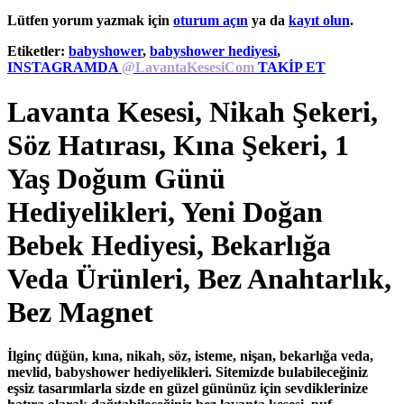
Lütfen yorum yazmak için
oturum açın
ya da
kayıt olun
.
Etiketler:
babyshower
,
babyshower hediyesi
,
INSTAGRAMDA
@LavantaKesesiCom
TAKİP ET
Lavanta Kesesi, Nikah Şekeri,
Söz Hatırası, Kına Şekeri, 1
Yaş Doğum Günü
Hediyelikleri, Yeni Doğan
Bebek Hediyesi, Bekarlığa
Veda Ürünleri, Bez Anahtarlık,
Bez Magnet
İlginç düğün, kına, nikah, söz, isteme, nişan, bekarlığa veda,
mevlid, babyshower hediyelikleri. Sitemizde bulabileceğiniz
eşsiz tasarımlarla sizde en güzel gününüz için sevdiklerinize