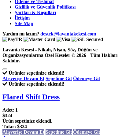
Ödeme ve Teslimat
Gizlilik ve Güvenlik Politikası
Şartları & Koşulları
İletişim
Site Map
Yardım mı lazım?
destek@lavantakekesi.com
Lavanta Kesesi - Nikah, Nişan, Söz, Düğün ve
Organizasyonlarına Özel Keseler © 2026 - Tüm Hakları
Saklıdır.
Ürünler sepetinize eklendi!
Alışverişe Devam Et
Sepetime Git
Ödemeye Git
Ürünler sepetinize eklendi!
Flared Shift Dress
Adet:
1
$324
Ürün sepetinize eklendi.
Tutar:
$324
Alışverişe Devam Et
Sepetime Git
Ödemeye Git