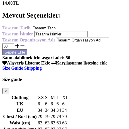
14,00TL
Mevcut Seçenekler:
Tasarım Tarih
Tasarım İsimler
Tasarım Organizasyon Adı
Satın alabilmek için asgari adet: 50
Alışveriş Listeme Ekle
Karşılaştırma listesine ekle
Size Guide
Shipping
Size guide
×
Clothing
XS
S
M
L
XL
UK
6
6
6
6
6
EU
34
34
34
34
34
Chest / Bust (cm)
79
79
79
79
79
Waist (cm)
63
63
63
63
63