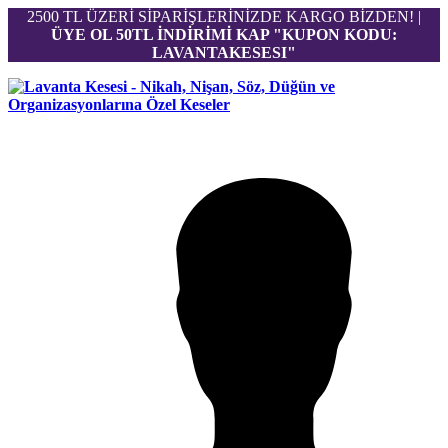
2500 TL ÜZERİ SİPARİŞLERİNİZDE KARGO BİZDEN! |
ÜYE OL 50TL İNDİRİMİ KAP "KUPON KODU:
LAVANTAKESESI"