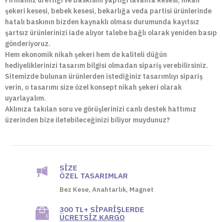
Firmamız ürettiği ve baskısını yaptığı lavanta kesesi, nikah
şekeri kesesi, bebek kesesi, bekarlığa veda partisi ürünlerinde
hatalı baskının bizden kaynaklı olması durumunda kayıtsız
şartsız ürünlerinizi iade alıyor talebe bağlı olarak yeniden basıp
gönderiyoruz.
Hem ekonomik nikah şekeri hem de kaliteli düğün
hediyeliklerinizi tasarım bilgisi olmadan sipariş verebilirsiniz.
Sitemizde bulunan ürünlerden istediğiniz tasarımlıyı sipariş
verin, o tasarımı size özel konsept nikah şekeri olarak
uyarlayalım.
Aklınıza takılan soru ve görüşlerinizi canlı destek hattımız
üzerinden bize iletebileceğinizi biliyor muydunuz?
SIZE
ÖZEL TASARIMLAR
Bez Kese, Anahtarlık, Magnet
300 TL+ SIPARIŞLERDE
ÜCRETSIZ KARGO