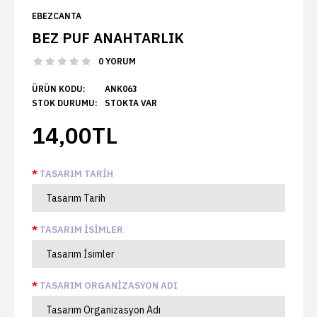
EBEZCANTA
BEZ PUF ANAHTARLIK
0 YORUM
ÜRÜN KODU:
ANK063
STOK DURUMU:
STOKTA VAR
14,00TL
TASARIM TARIH
TASARIM İSIMLER
TASARIM ORGANIZASYON ADI