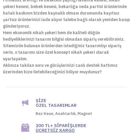
Firmamız ürettiği ve baskısını yaptığı lavanta kesesi, nikah
şekeri kesesi, bebek kesesi, bekarlığa veda partisi ürünlerinde
hatalı baskının bizden kaynaklı olması durumunda kayıtsız
şartsız ürünlerinizi iade alıyor talebe bağlı olarak yeniden basıp
gönderiyoruz.
Hem ekonomik nikah şekeri hem de kaliteli düğün
hediyeliklerinizi tasarım bilgisi olmadan sipariş verebilirsiniz.
Sitemizde bulunan ürünlerden istediğiniz tasarımlıyı sipariş
verin, o tasarımı size özel konsept nikah şekeri olarak
uyarlayalım.
Aklınıza takılan soru ve görüşlerinizi canlı destek hattımız
üzerinden bize iletebileceğinizi biliyor muydunuz?
SIZE
ÖZEL TASARIMLAR
Bez Kese, Anahtarlık, Magnet
300 TL+ SIPARIŞLERDE
ÜCRETSIZ KARGO