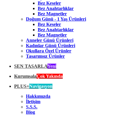
Bez Keseler
Bez Anahtarlıklar
Bez Magnetler
Doğum Günü - 1 Yaş Ürünleri
Bez Keseler
Bez Anahtarlıklar
Bez Magnetler
Anneler Günü Ürünleri
Kadınlar Günü Ürünleri
Okullara Özel Ürünler
Tasarımsız Ürünler
SEN TASARLA
Yeni
Kurumsala
Çok Yakında
PLUS+
Navigasyon
Hakkımızda
İletişim
S.S.S.
Blog