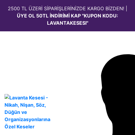
2500 TL ÜZERİ SİPARİŞLERİNİZDE KARGO BİZDEN! |
ÜYE OL 50TL İNDİRİMİ KAP "KUPON KODU:
LAVANTAKESESI"