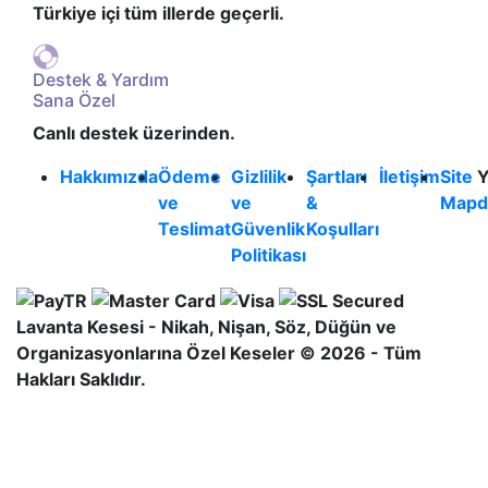
Türkiye içi tüm illerde geçerli.
Destek & Yardım
Sana Özel
Canlı destek üzerinden.
Hakkımızda
Ödeme
Gizlilik
Şartları
İletişim
Site
Y
ve
ve
&
Map
d
Teslimat
Güvenlik
Koşulları
Politikası
Lavanta Kesesi - Nikah, Nişan, Söz, Düğün ve
Organizasyonlarına Özel Keseler © 2026 - Tüm
Hakları Saklıdır.